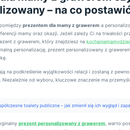
lizowany – na co postawi
 pomiędzy
prezentem dla mamy z grawerem
a personaliz
erencji mamy oraz okazji. Jeżeli zależy Ci na trwałości prz
ezent z grawerem, który znajdziesz na
kochaniemamydziec
malną personalizację, prezent personalizowany z grawere
kę.
ją na podkreślenie wyjątkowości relacji i zostaną z pewn
 Niezależnie od wyboru, kluczowe znaczenie ma przemyśla
półczesne toalety publiczne – jak zmienił się ich wygląd i zap
yginalny
prezent personalizowany z grawerem
, warto po