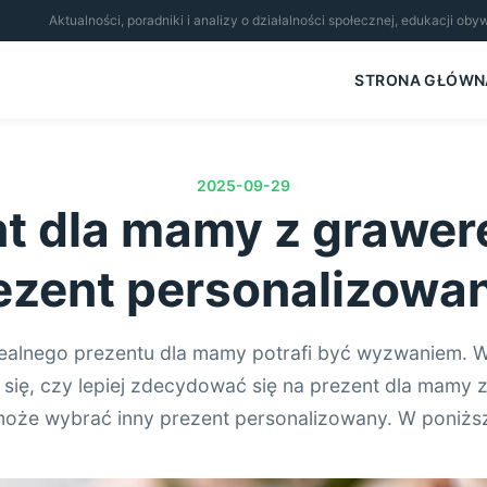
Aktualności, poradniki i analizy o działalności społecznej, edukacji ob
STRONA GŁÓWN
2025-09-29
t dla mamy z grawe
ezent personalizowa
ealnego prezentu dla mamy potrafi być wyzwaniem. W
 się, czy lepiej zdecydować się na prezent dla mamy 
oże wybrać inny prezent personalizowany. W poniżs