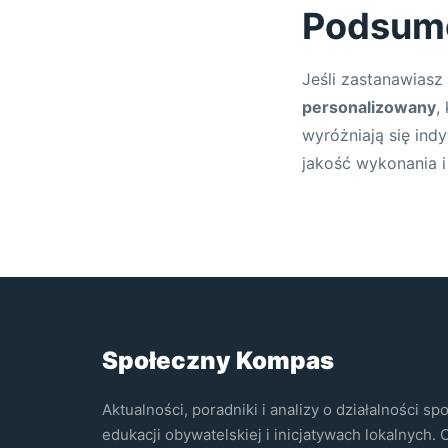
Podsum
Jeśli zastanawiasz 
personalizowany
,
wyróżniają się ind
jakość wykonania i
Społeczny Kompas
Aktualności, poradniki i analizy o działalności sp
edukacji obywatelskiej i inicjatywach lokalnych. 