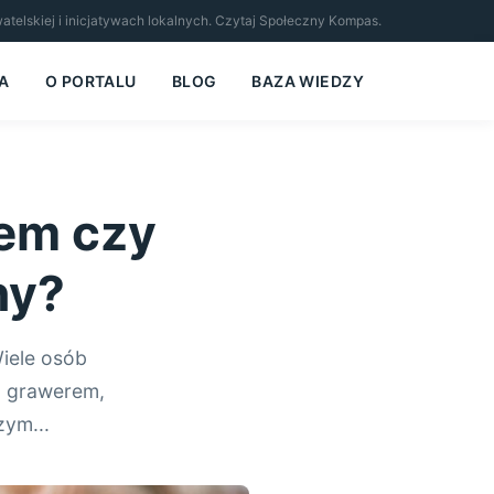
ywatelskiej i inicjatywach lokalnych. Czytaj Społeczny Kompas.
A
O PORTALU
BLOG
BAZA WIEDZY
rem czy
ny?
iele osób
z grawerem,
zym...