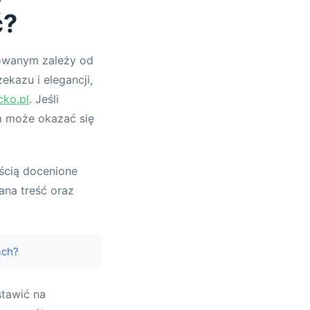
ć?
owanym zależy od
ekazu i elegancji,
ko.pl
. Jeśli
m może okazać się
ością docenione
na treść oraz
ach?
stawić na