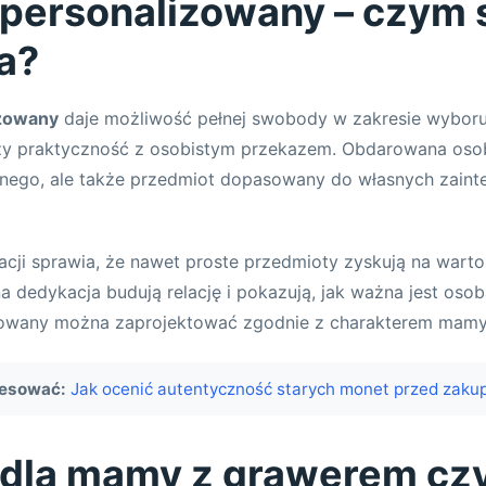
 personalizowany – czym 
a?
izowany
daje możliwość pełnej swobody w zakresie wybor
czy praktyczność z osobistym przekazem. Obdarowana osob
knego, ale także przedmiot dopasowany do własnych zaint
acji sprawia, że nawet proste przedmioty zyskują na wart
a dedykacja budują relację i pokazują, jak ważna jest os
zowany można zaprojektować zgodnie z charakterem mamy o
resować:
Jak ocenić autentyczność starych monet przed zak
 dla mamy z grawerem cz