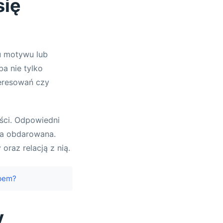
się
u motywu lub
a nie tylko
eresowań czy
ości. Odpowiedni
oba obdarowana.
raz relacją z nią.
upem?
y