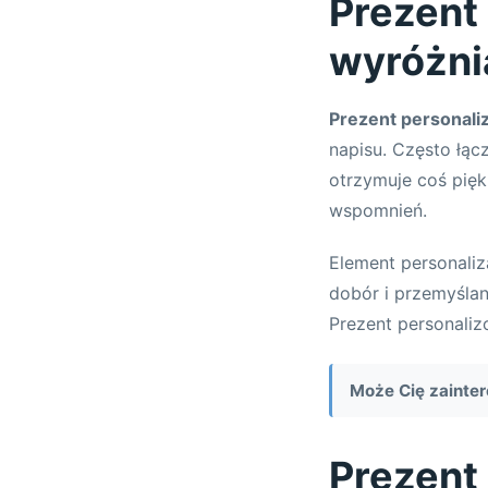
Prezent
wyróżni
Prezent personal
napisu. Często łą
otrzymuje coś pię
wspomnień.
Element personaliz
dobór i przemyślan
Prezent personali
Może Cię zainte
Prezent