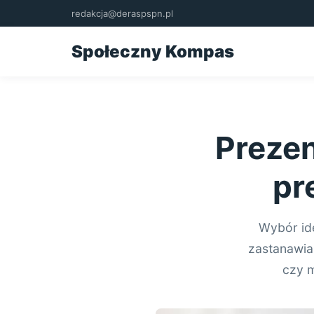
redakcja@deraspspn.pl
Społeczny Kompas
Prezen
pr
Wybór id
zastanawia
czy m