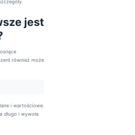
szczegóły.
sze jest
?
rosnące
ezent również może
lane i wartościowe.
na długo i wywoła