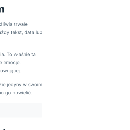
m
liwia trwałe
żdy tekst, data lub
a. To właśnie ta
e emocje.
owującej.
zie jedyny w swoim
no go powielić.