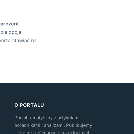
y
prezent
bie opcje
warto stawiać na
O PORTALU
Portal tematyczny z artykułami,
poradnikami i analizami. Publikujemy
rzetelne treści oparte na aktualnych