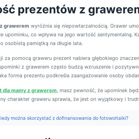
ość prezentów z grawere
 z grawerem
wyróżnia się niepowtarzalnością. Grawer umoż
e upominku, co wpływa na jego wartość sentymentalną. Ka
o osobistą pamiątką na długie lata.
cji za pomocą graweru prezent nabiera głębokiego znaczeni
 upominki z grawerem często budzą wzruszenie i pozytywn
taka forma prezentu podkreśla zaangażowanie osoby obdar
t dla mamy z grawerem
, masz pewność, że upominek będ
lny charakter graweru sprawia, że jest on wyjątkowy i trud
iedy można skorzystać z dofinansowania do fotowoltaiki?