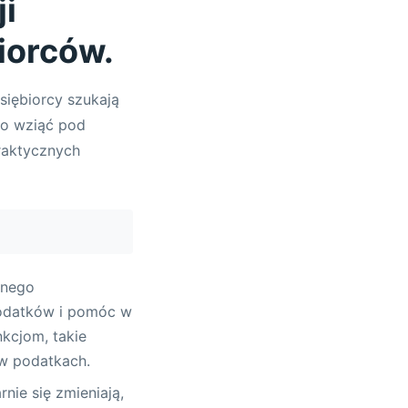
i
iorców.
siębiorcy szukają
to wziąć pod
raktycznych
lnego
podatków i pomóc w
kcjom, takie
 w podatkach.
ie się zmieniają,