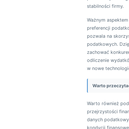
stabilności firmy.
Ważnym aspektem p
preferencji podat
pozwala na skorzys
podatkowych. Dzię
zachować konkuren
odliczenie wydatk
w nowe technologi
Warto przeczyta
Warto również pod
przejrzystości fin
danych podatkowyc
kondycji finansowe