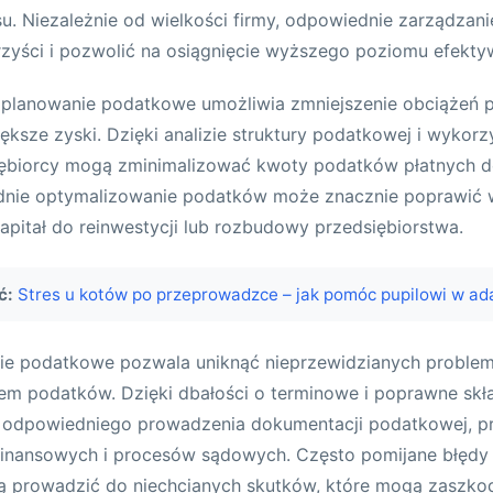
u. Niezależnie od wielkości firmy, odpowiednie zarządza
rzyści i pozwolić na osiągnięcie wyższego poziomu efekty
 planowanie podatkowe umożliwia zmniejszenie obciążeń 
ększe zyski. Dzięki analizie struktury podatkowej i wykorz
iębiorcy mogą zminimalizować kwoty podatków płatnych 
nie optymalizowanie podatków może znacznie poprawić 
kapitał do reinwestycji lub rozbudowy przedsiębiorstwa.
ć:
Stres u kotów po przeprowadzce – jak pomóc pupilowi w ada
ie podatkowe pozwala uniknąć nieprzewidzianych proble
em podatków. Dzięki dbałości o terminowe i poprawne skła
odpowiedniego prowadzenia dokumentacji podatkowej, pr
finansowych i procesów sądowych. Często pomijane błędy 
prowadzić do niechcianych skutków, które mogą zaszkod