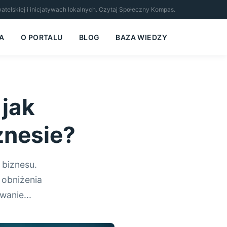
ywatelskiej i inicjatywach lokalnych. Czytaj Społeczny Kompas.
A
O PORTALU
BLOG
BAZA WIEDZY
jak
znesie?
biznesu.
 obniżenia
wanie...