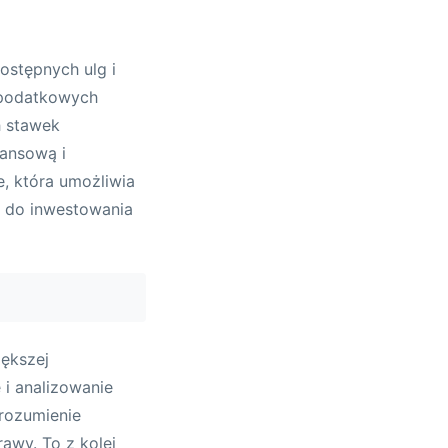
stępnych ulg i
 podatkowych
h stawek
nansową i
, która umożliwia
ę do inwestowania
iększej
 i analizowanie
 rozumienie
awy. To z kolei