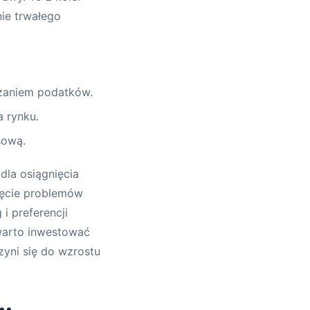
ie trwałego
czaniem podatków.
 rynku.
sową.
la osiągnięcia
ięcie problemów
i preferencji
warto inwestować
zyni się do wzrostu