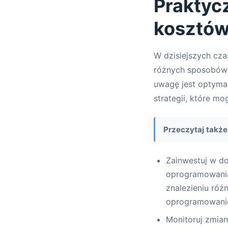
Praktycz
kosztów
W dzisiejszych cza
różnych sposobów 
uwagę jest optyma
strategii, które m
Przeczytaj także
Zainwestuj w d
oprogramowania
znalezieniu róż
oprogramowanie
Monitoruj zmian