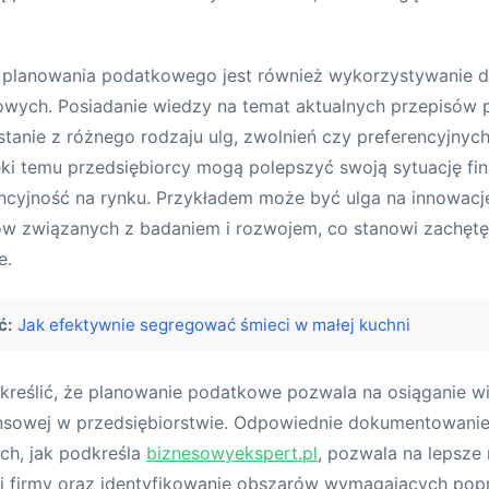
lanowania podatkowego jest również wykorzystywanie do
kowych. Posiadanie wiedzy na temat aktualnych przepisów
tanie z różnego rodzaju ulg, zwolnień czy preferencyjnyc
ki temu przedsiębiorcy mogą polepszyć swoją sytuację fi
cyjność na rynku. Przykładem może być ulga na innowacje
ów związanych z badaniem i rozwojem, co stanowi zachęt
e.
ć:
Jak efektywnie segregować śmieci w małej kuchni
kreślić, że planowanie podatkowe pozwala na osiąganie w
ansowej w przedsiębiorstwie. Odpowiednie dokumentowanie
h, jak podkreśla
biznesowyekspert.pl
, pozwala na lepsze
j firmy oraz identyfikowanie obszarów wymagających popr