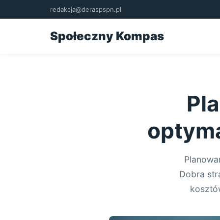
redakcja@deraspspn.pl
Społeczny Kompas
Pl
optyma
Planowa
Dobra str
kosztów