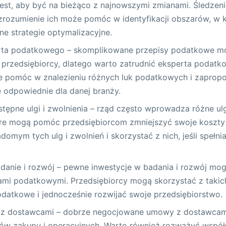
est, aby być na bieżąco z najnowszymi zmianami. Śledzen
zrozumienie ich może pomóc w identyfikacji obszarów, w 
e strategie optymalizacyjne.
erta podatkowego – skomplikowane przepisy podatkowe m
 przedsiębiorcy, dlatego warto zatrudnić eksperta podatk
że pomóc w znalezieniu różnych luk podatkowych i zaprop
 odpowiednie dla danej branży.
tępne ulgi i zwolnienia – rząd często wprowadza różne ulg
re mogą pomóc przedsiębiorcom zmniejszyć swoje koszty
domym tych ulg i zwolnień i skorzystać z nich, jeśli speł
danie i rozwój – pewne inwestycje w badania i rozwój mog
ami podatkowymi. Przedsiębiorcy mogą skorzystać z takich
datkowe i jednocześnie rozwijać swoje przedsiębiorstwo.
e z dostawcami – dobrze negocjowane umowy z dostawc
tów zakupu i operacyjnych. Warto również rozważyć współ