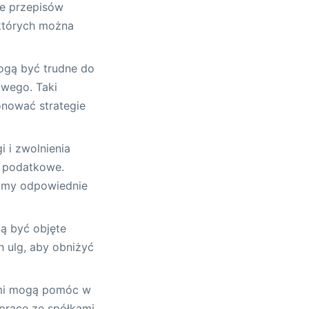
ie przepisów
których można
ogą być trudne do
owego. Taki
onować strategie
i i zwolnienia
 podatkowe.
niamy odpowiednie
ą być objęte
 ulg, aby obniżyć
ami mogą pomóc w
pracę ze spółkami