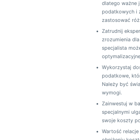
dlatego ważne j
podatkowych i 
zastosować różn
Zatrudnij eksp
zrozumienia dla
specjalista mo
optymalizacyjne
Wykorzystaj dos
podatkowe, któ
Należy być świa
wymogi.
Zainwestuj w ba
specjalnymi ulg
swoje koszty po
Wartość relacj
obniżeniu kosz