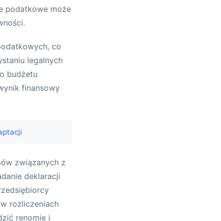
nie podatkowe może
wności.
podatkowych, co
ystaniu legalnych
do budżetu
wynik finansowy
ptacji
mów związanych z
danie deklaracji
zedsiębiorcy
w rozliczeniach
zić renomie i