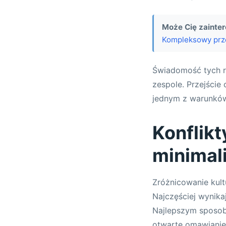
Może Cię zainte
Kompleksowy prz
Świadomość tych r
zespole. Przejście
jednym z warunkó
Konflikt
minimal
Zróżnicowanie kultu
Najczęściej wynika
Najlepszym sposob
otwarte omawianie 