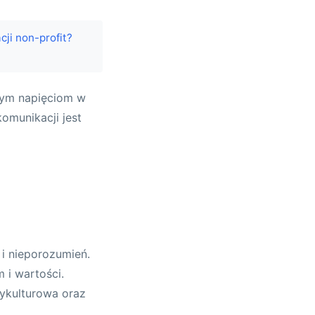
ji non-profit?
nym napięciom w
omunikacji jest
 i nieporozumień.
 i wartości.
ykulturowa oraz