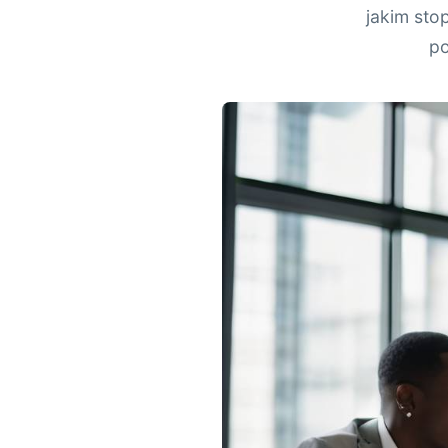
jakim sto
po