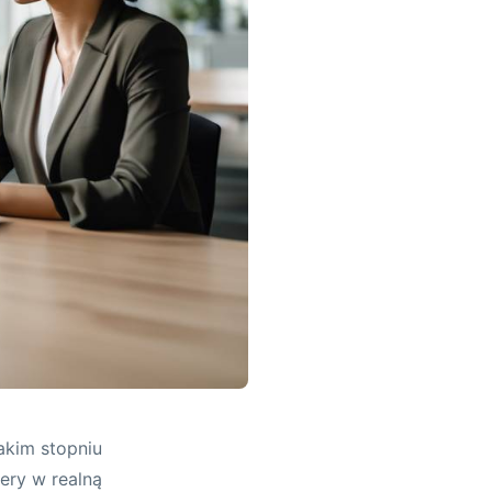
akim stopniu
iery w realną