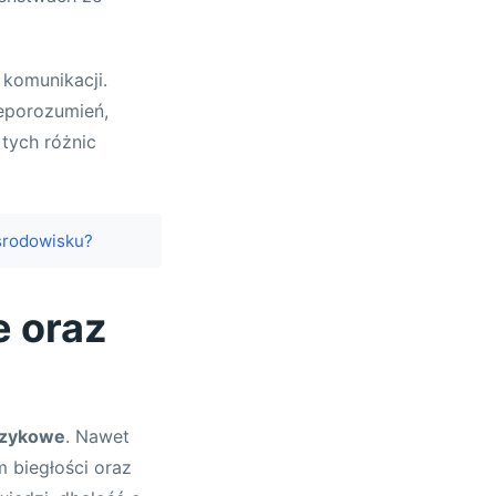
komunikacji.
eporozumień,
tych różnic
środowisku?
e oraz
ęzykowe
. Nawet
 biegłości oraz