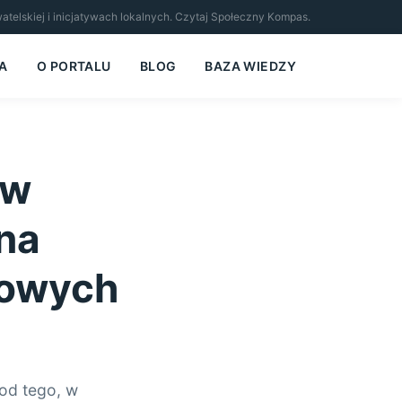
ywatelskiej i inicjatywach lokalnych. Czytaj Społeczny Kompas.
A
O PORTALU
BLOG
BAZA WIEDZY
 w
na
dowych
od tego, w