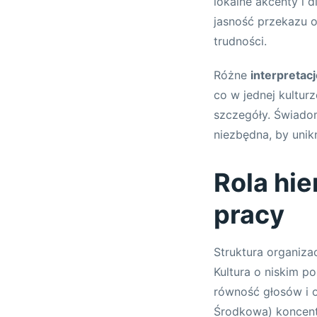
lokalne akcenty i 
jasność przekazu 
trudności.
Różne
interpretac
co w jednej kultur
szczegóły. Świado
niezbędna, by uni
Rola hie
pracy
Struktura organizac
Kultura o niskim p
równość głosów i ot
Środkowa) koncent