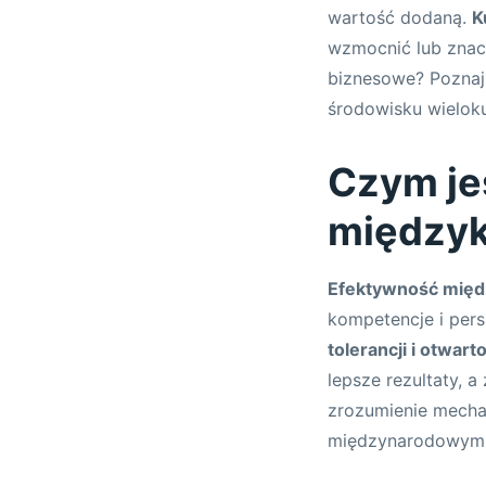
wartość dodaną.
K
wzmocnić lub znacz
biznesowe? Poznaj 
środowisku wielok
Czym je
międzyk
Efektywność międ
kompetencje i per
tolerancji i otwart
lepsze rezultaty,
zrozumienie mechan
międzynarodowym 