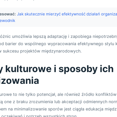
resować:
Jak skutecznie mierzyć efektywność działań organizac
ewodnik
óżnic umożliwia lepszą adaptację i zapobiega niepotrzeb
 od barier do wspólnego wypracowania efektywnego stylu k
w sukcesu projektów międzynarodowych.
y kulturowe i sposoby ich
izowania
rowe to nie tylko potencjał, ale również źródło konfliktów
ją one z braku zrozumienia lub akceptacji odmiennych norm
em na minimalizowanie sporów jest ciągła edukacja międz
oczekiwań i potrzeb wszystkich stron.