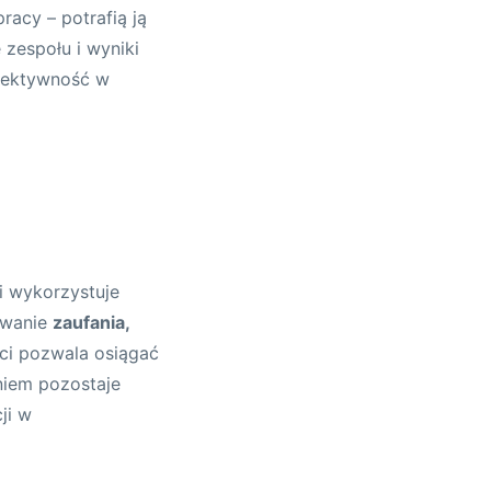
racy – potrafią ją
zespołu i wyniki
efektywność w
i wykorzystuje
owanie
zaufania,
ci pozwala osiągać
niem pozostaje
ji w