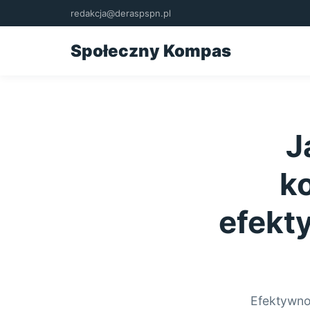
redakcja@deraspspn.pl
Społeczny Kompas
J
k
efekt
Efektywno