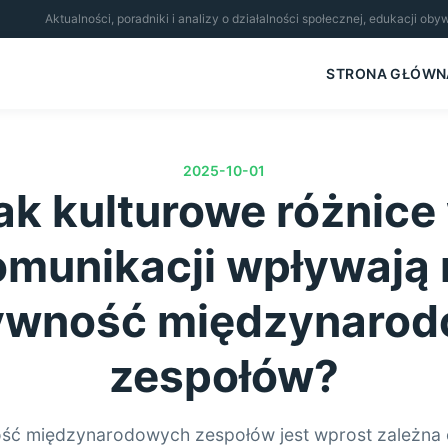
Aktualności, poradniki i analizy o działalności społecznej, edukacji ob
STRONA GŁÓWN
2025-10-01
ak kulturowe różnice
omunikacji wpływają 
ywność międzynaro
zespołów?
ść międzynarodowych zespołów jest wprost zależna 