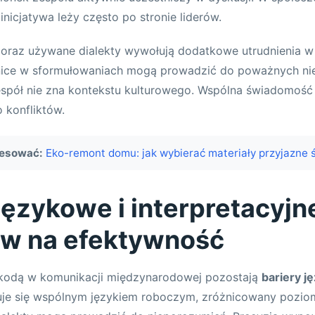
inicjatywa leży często po stronie liderów.
oraz używane dialekty wywołują dodatkowe utrudnienia w 
ice w sformułowaniach mogą prowadzić do poważnych ni
spół nie zna kontekstu kulturowego. Wspólna świadomość 
 konfliktów.
resować:
Eko-remont domu: jak wybierać materiały przyjazne 
językowe i interpretacyjn
yw na efektywność
kodą w komunikacji międzynarodowej pozostają
bariery j
guje się wspólnym językiem roboczym, zróżnicowany poziom