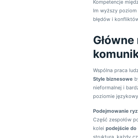
Kompetencje między
Im wyższy poziom 
błędów i konfliktów
Główne 
komunik
Wspólna praca lud
Style biznesowe
by
nieformalnej i bar
poziomie językowy
Podejmowanie ryz
Część zespołów pod
kolei
podejście do 
struktura, każdy c