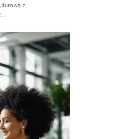
ulturową z
...