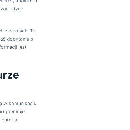
iedzi, dbałość o
zanie tych
 zespołach. To,
gać dopytania o
ormacji jest
urze
lę w komunikacji.
i) premiuje
. Europa