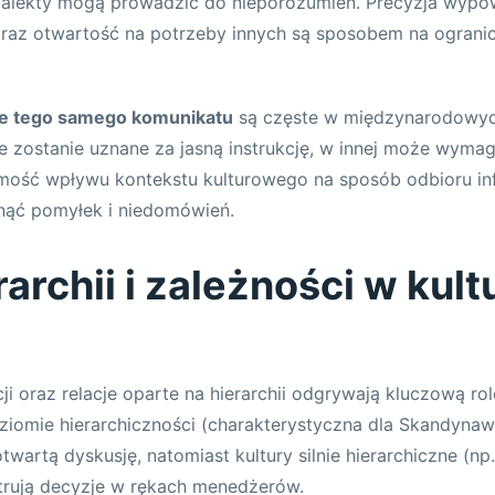
dialekty mogą prowadzić do nieporozumień. Precyzja wypow
oraz otwartość na potrzeby innych są sposobem na ogranic
je tego samego komunikatu
są częste w międzynarodowych
ze zostanie uznane za jasną instrukcję, w innej może wyma
mość wpływu kontekstu kulturowego na sposób odbioru inf
knąć pomyłek i niedomówień.
rarchii i zależności w kult
ji oraz relacje oparte na hierarchii odgrywają kluczową ro
oziomie hierarchiczności (charakterystyczna dla Skandynawi
wartą dyskusję, natomiast kultury silnie hierarchiczne (np
rują decyzje w rękach menedżerów.