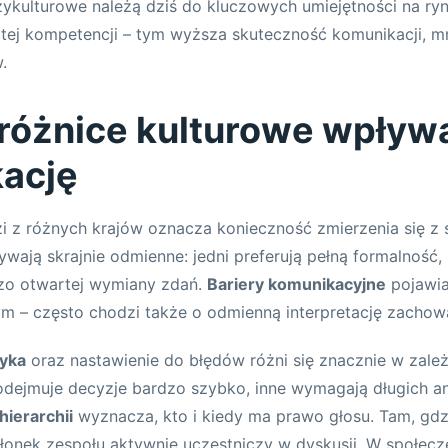
kulturowe należą dziś do kluczowych umiejętności na ryn
tej kompetencji – tym wyższa skuteczność komunikacji, m
.
różnice kulturowe wpływ
ację
zi z różnych krajów oznacza konieczność zmierzenia się z
wają skrajnie odmienne: jedni preferują pełną formalność, 
dzo otwartej wymiany zdań.
Bariery komunikacyjne
pojawiaj
m – często chodzi także o odmienną interpretację zachow
yka
oraz nastawienie do błędów różni się znacznie w zależ
ejmuje decyzje bardzo szybko, inne wymagają długich anal
hierarchii
wyznacza, kto i kiedy ma prawo głosu. Tam, gdzi
złonek zespołu aktywnie uczestniczy w dyskusji. W społec