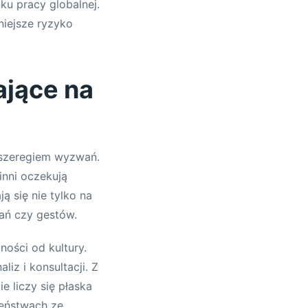
ku pracy globalnej.
niejsze ryzyko
ające na
 szeregiem wyzwań.
inni oczekują
ą się nie tylko na
ań czy gestów.
ności od kultury.
iz i konsultacji. Z
e liczy się płaska
zeństwach ze