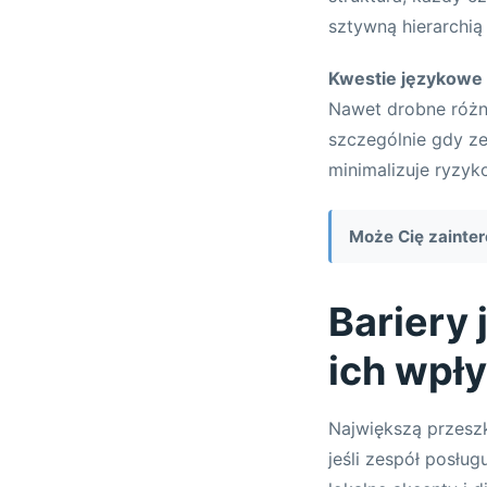
sztywną hierarchią 
Kwestie językowe
Nawet drobne różn
szczególnie gdy ze
minimalizuje ryzyko
Może Cię zainte
Bariery 
ich wpł
Największą przesz
jeśli zespół posłu