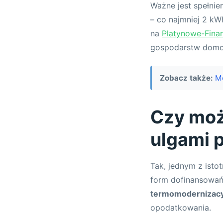
Ważne jest spełnie
– co najmniej 2 kW
na
Platynowe-Fina
gospodarstw domow
Zobacz także:
Me
Czy moż
ulgami 
Tak, jednym z isto
form dofinansowań
termomodernizacy
opodatkowania.