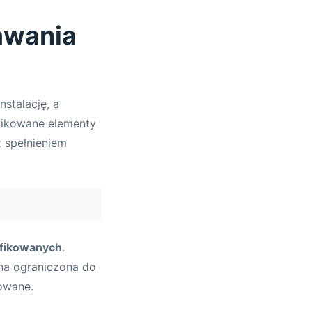
awania
nstalację, a
ifikowane elementy
z spełnieniem
ifikowanych
.
ona ograniczona do
owane.