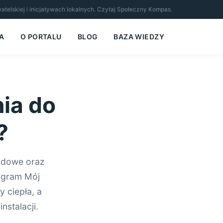
ywatelskiej i inicjatywach lokalnych. Czytaj Społeczny Kompas.
A
O PORTALU
BLOG
BAZA WIEDZY
ia do
?
ządowe oraz
rogram Mój
 ciepła, a
nstalacji.