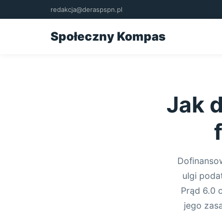
redakcja@deraspspn.pl
Społeczny Kompas
Jak d
Dofinansow
ulgi poda
Prąd 6.0 
jego zasa