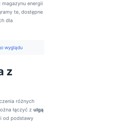
ć magazynu energii
ogramy te, dostępne
ch dla
go wyglądu
a z
ączenia różnych
można łączyć z
ulgą
ji od podstawy