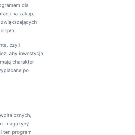
ogramem dla
tacji na zakup,
w zwiększających
ciepła.
ta, czyli
ież, aby inwestycja
mają charakter
wypłacane po
owoltaicznych,
oraz magazyny
ni ten program