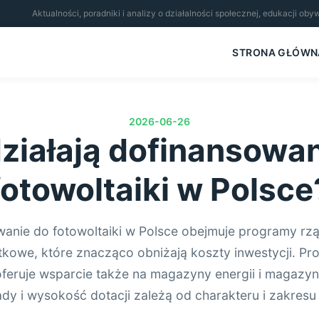
Aktualności, poradniki i analizy o działalności społecznej, edukacji ob
STRONA GŁÓWN
2026-06-26
ziałają dofinansowan
fotowoltaiki w Polsce
anie do fotowoltaiki w Polsce obejmuje programy r
tkowe, które znacząco obniżają koszty inwestycji. P
oferuje wsparcie także na magazyny energii i magazyny
dy i wysokość dotacji zależą od charakteru i zakresu i