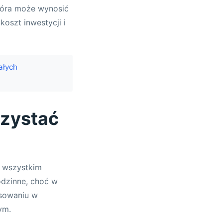
tóra może wynosić
koszt inwestycji i
ałych
rzystać
e wszystkim
odzinne, choć w
nsowaniu w
ym.