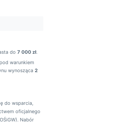
rasta do
7 000 zł
.
 pod warunkiem
zynu wynosząca
2
ię do wsparcia,
ictwem oficjalnego
FOŚiGW). Nabór