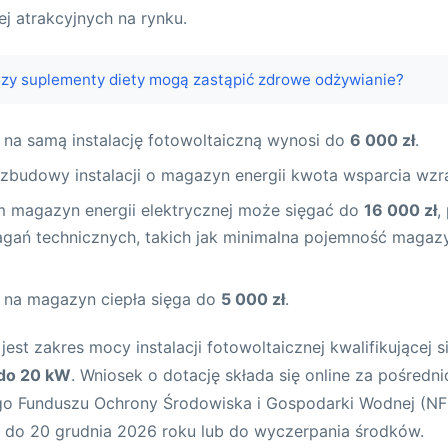
ej atrakcyjnych na rynku.
zy suplementy diety mogą zastąpić zdrowe odżywianie?
 na samą instalację fotowoltaiczną wynosi do
6 000 zł
.
zbudowy instalacji o magazyn energii kwota wsparcia wz
m magazyn energii elektrycznej może sięgać do
16 000 zł
,
agań technicznych, takich jak minimalna pojemność maga
 na magazyn ciepła sięga do
5 000 zł
.
st zakres mocy instalacji fotowoltaicznej kwalifikującej s
do 20 kW
. Wniosek o dotację składa się online za pośredn
o Funduszu Ochrony Środowiska i Gospodarki Wodnej (N
a do 20 grudnia 2026 roku lub do wyczerpania środków.