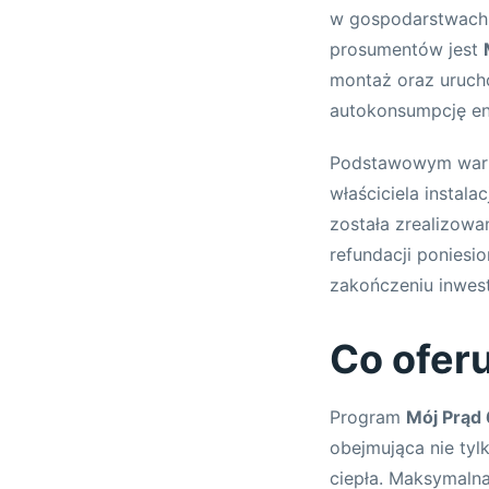
w gospodarstwach
prosumentów jest
montaż oraz urucho
autokonsumpcję ene
Podstawowym warun
właściciela instala
została zrealizow
refundacji poniesi
zakończeniu inwest
Co ofer
Program
Mój Prąd 
obejmująca nie tyl
ciepła. Maksymaln