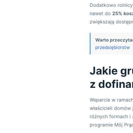
Dodatkowo rolnicy
nawet do
25% kosz
zwiększają dostępn
Warto przeczyta
przedsiębiorstw
Jakie g
z dofin
Wsparcie w ramach
właścicieli domów 
różnych formach i 
programie Mój Prą