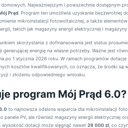
 domowych. Najważniejszym i powszechnie dostępnym pr
Mój Prąd
. Program ten umożliwia uzyskanie bezzwrotnej do
mienie mikroinstalacji fotowoltaicznej, a także elementó
rgii, takich jak magazyny energii elektrycznej i magazyny 
kiem skorzystania z dofinansowania jest status prosumen
cji generującej energię na własne potrzeby. Ważne jest równ
ana po 1 stycznia 2026 roku. W ramach programów dotacje 
onych kosztów kwalifikowanych, co oznacza, że środki są 
ycji i złożeniu odpowiedniego wniosku.
uje program Mój Prąd 6.0?
6.0
to najnowsza odsłona wsparcia dla mikroinstalacji fot
ko panele PV, ale również magazyny energii elektrycznej 
a wysokość dotacji może sięgnąć nawet
28 000 zł
, co czy